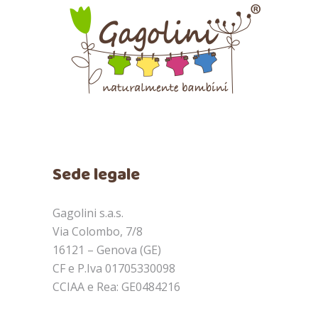
Sede legale
Gagolini s.a.s.
Via Colombo, 7/8
16121 – Genova (GE)
CF e P.Iva 01705330098
CCIAA e Rea: GE0484216