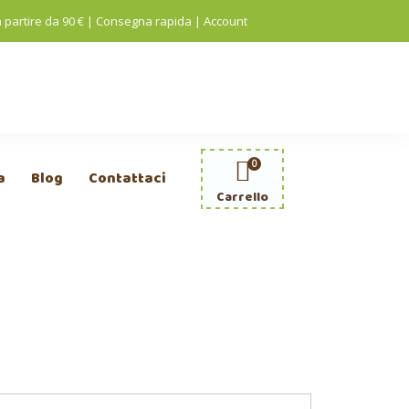
a partire da 90 € | Consegna rapida
|
Account
0
a
Blog
Contattaci
Carrello