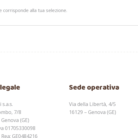
 corrisponde alla tua selezione.
legale
Sede operativa
 s.a.s.
Via della Libertà, 4/5
ombo, 7/8
16129 – Genova (GE)
 Genova (GE)
Iva 01705330098
 Rea: GE0484216