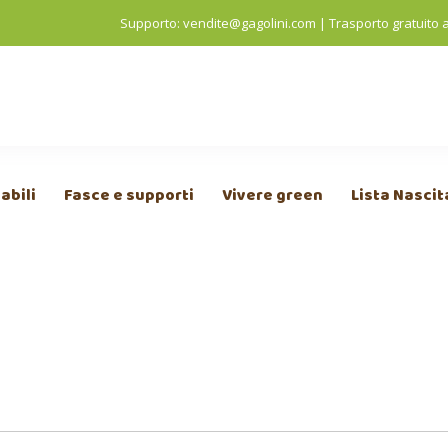
Supporto:
vendite@gagolini.com
|
Trasporto gratuito 
abili
Fasce e supporti
Vivere green
Lista Nascit