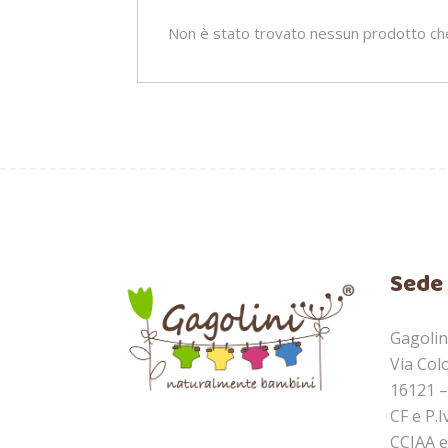
Non è stato trovato nessun prodotto che
Sede 
Gagolini
Via Col
16121 –
CF e P.
CCIAA e