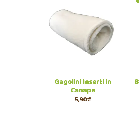
Aggiungi al carrello
Gagolini Inserti in
B
Canapa
5,90
€