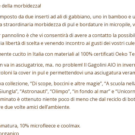
e della morbidezza!
composto da due inserti ad ali di gabbiano, uno in bamboo e u
a straordinaria morbidezza di pul e bordature in micropile, vi
r pannolino è che vi consentirà di avere a contatto la possib
libertà di scelta e venendo incontro ai gusti dei vostri culet
e cucito in Italia con materiali al 100% certificati Oeko Tex 10
 va in asciugatrice, ma.. no problem! Il Gagolini AIO in inve
oloni la cover in pul e permettendovi una asciugatura veram
ollezione, “Di scope, boccini e altre magie”, “A scuola nella 
 “Giungla”, “Astronauti”, “Olimpo”, “in fondo al mar” e “Unicor
 laminato è ottenuto niente poco di meno che dal reciclo di bot
e due volte amici dell’ambiente.
matura, 10% microfleece e coolmax.
organico