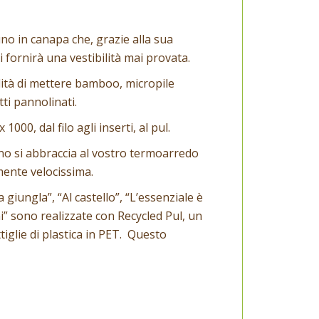
no in canapa che, grazie alla sua
 fornirà una vestibilità mai provata.
ilità di mettere bamboo, micropile
ti pannolinati.
00, dal filo agli inserti, al pul.
rno si abbraccia al vostro termoarredo
ente velocissima.
giungla”, “Al castello”, “L’essenziale è
ni” sono realizzate con Recycled Pul, un
tiglie di plastica in PET. Questo