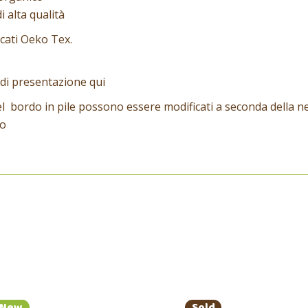
 alta qualità
ficati Oeko Tex.
o di presentazione
qui
l bordo in pile possono essere modificati a seconda della n
to
Sale
Sold
New
Sold