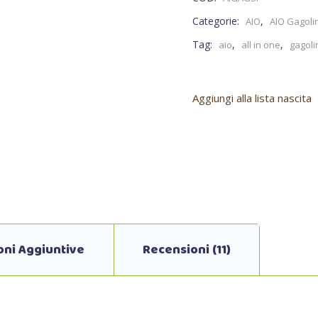
Categorie:
,
AIO
AIO Gagolin
Tag:
,
,
aio
all in one
gagoli
Aggiungi alla lista nascita
oni Aggiuntive
Recensioni (11)