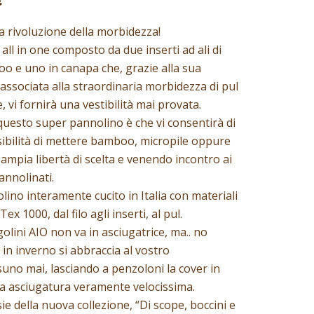
€
la rivoluzione della morbidezza!
 all in one composto da due inserti ad ali di
o e uno in canapa che, grazie alla sua
 associata alla straordinaria morbidezza di pul
, vi fornirà una vestibilità mai provata.
 questo super pannolino è che vi consentirà di
sibilità di mettere bamboo, micropile oppure
ampia libertà di scelta e venendo incontro ai
pannolinati.
ino interamente cucito in Italia con materiali
ex 1000, dal filo agli inserti, al pul.
olini AIO non va in asciugatrice, ma.. no
 in inverno si abbraccia al vostro
no mai, lasciando a penzoloni la cover in
a asciugatura veramente velocissima.
 della nuova collezione, “Di scope, boccini e