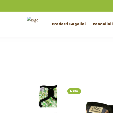
Prodotti Gagolini
Pannolini 
New