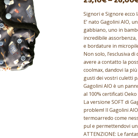
25,10
€
–
26,00
Signori e Signore ecco 
E’ nato Gagolini AIO, un
gabbiano, uno in bambo
incredibile assorbenza,
e bordature in micropile
Non solo, l’esclusiva di
avere a contatto la pos
coolmax, dandovi la più 
gusti dei vostri culetti 
Gagolini AIO è un pannol
al 100% certificati Oeko T
La versione SOFT di Gag
problem! Il Gagolini AIO
termoarredo come nessu
pul e permettendovi un
ATTENZIONE: Le fantasie