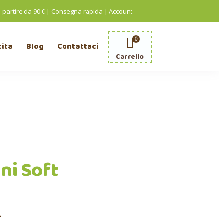
a partire da 90 € | Consegna rapida
|
Account
0
cita
Blog
Contattaci
Carrello
ni Soft