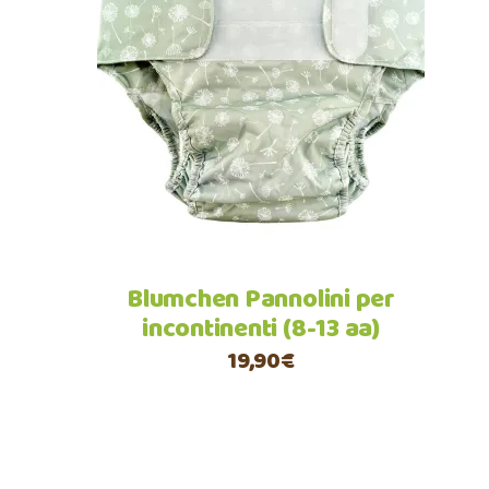
Questo
Scegli
prodotto
ha
più
varianti.
Le
opzioni
possono
Blumchen Pannolini per
essere
incontinenti (8-13 aa)
scelte
19,90
€
nella
pagina
del
prodotto