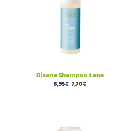
Aggiungi al carrello
Disana Shampoo Lana
Il
Il
8,95
€
7,70
€
prezzo
prezzo
originale
attuale
era:
è:
8,95€.
7,70€.