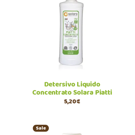
Aggiungi al carrello
Detersivo Liquido
Concentrato Solara Piatti
5,20
€
Sale