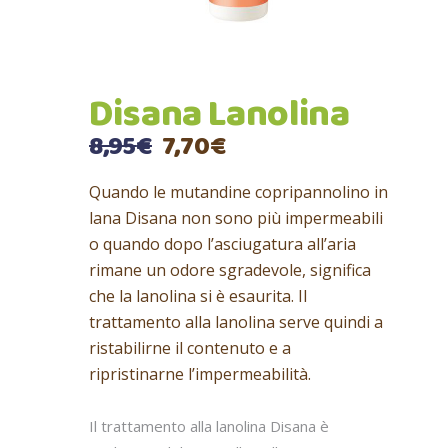
Disana Lanolina
Il
Il
8,95
€
7,70
€
prezzo
prezzo
originale
attuale
Quando le mutandine copripannolino in
era:
è:
lana Disana non sono più impermeabili
8,95€.
7,70€.
o quando dopo l’asciugatura all’aria
rimane un odore sgradevole, significa
che la lanolina si è esaurita. Il
trattamento alla lanolina serve quindi a
ristabilirne il contenuto e a
ripristinarne l’impermeabilità.
Il trattamento alla lanolina Disana è