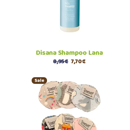
Disana Shampoo Lana
Il
Il
8,95
€
7,70
€
prezzo
prezzo
originale
attuale
Sale
era:
è:
8,95€.
7,70€.
Aggiungi al carrello