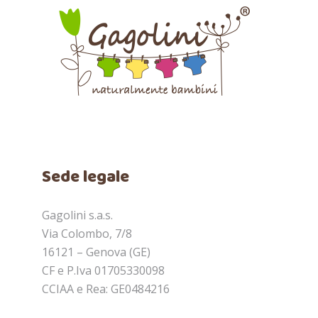
Sede legale
Gagolini s.a.s.
Via Colombo, 7/8
16121 – Genova (GE)
CF e P.Iva 01705330098
CCIAA e Rea: GE0484216