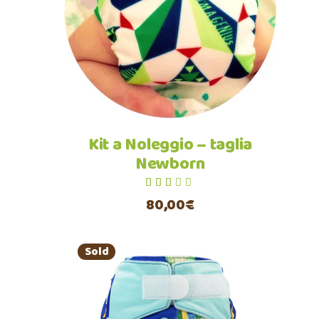
Aggiungi al carrello
Kit a Noleggio – taglia
Newborn
su 5
80,00
€
Sold