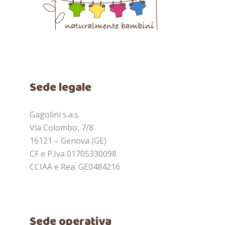
Sede legale
Gagolini s.a.s.
Via Colombo, 7/8
16121 – Genova (GE)
CF e P.Iva 01705330098
CCIAA e Rea: GE0484216
Sede operativa