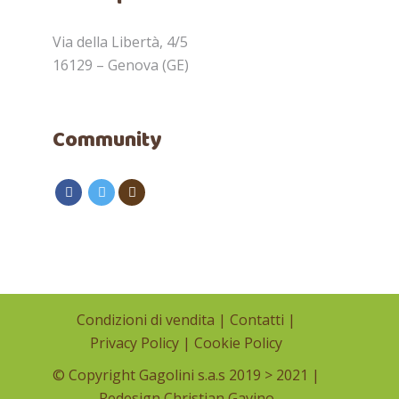
Via della Libertà, 4/5
16129 – Genova (GE)
Community
Condizioni di vendita
|
Contatti
|
Privacy Policy
|
Cookie Policy
© Copyright Gagolini s.a.s 2019 > 2021 |
Redesign
Christian Gavino