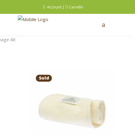
Account
|
Carrello
Sold