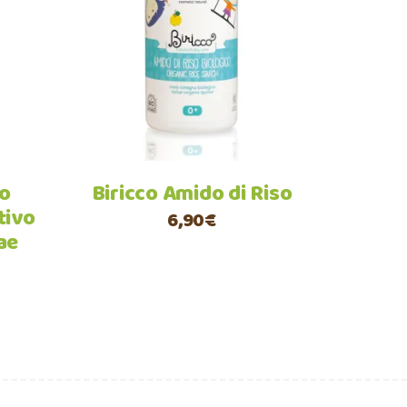
llo
Leggi tutto
do
Biricco Amido di Riso
tivo
6,90
€
ae