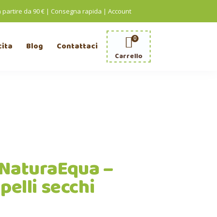
a partire da 90 € | Consegna rapida
|
Account
0
cita
Blog
Contattaci
Carrello
i NaturaEqua –
pelli secchi