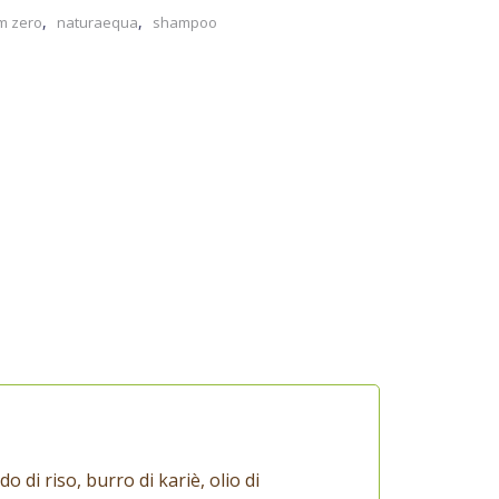
,
,
m zero
naturaequa
shampoo
do di riso, burro di kariè, olio di