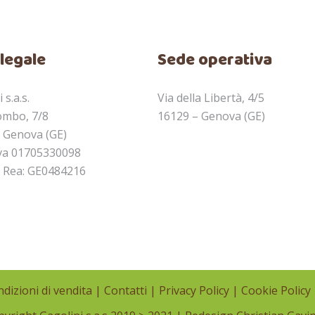
legale
Sede operativa
 s.a.s.
Via della Libertà, 4/5
ombo, 7/8
16129 – Genova (GE)
 Genova (GE)
Iva 01705330098
 Rea: GE0484216
dizioni di vendita
|
Contatti
|
Privacy Policy
|
Cookie Policy