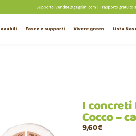
Supporto:
vendite@gagolini.com
|
Trasporto gratuito 
lavabili
Fasce e supporti
Vivere green
Lista Nas
I concret
Cocco – ca
9,60
€