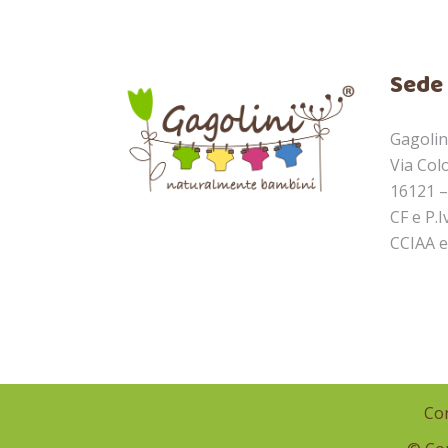
Sede 
Gagolini
Via Col
16121 –
CF e P.
CCIAA e
Con