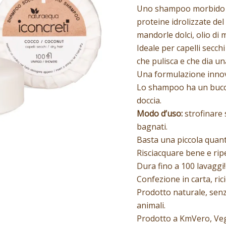
Uno shampoo morbido d
proteine idrolizzate del 
mandorle dolci, olio di 
Ideale per capelli secch
che pulisca e che dia un
Una formulazione innov
Lo shampoo ha un buco 
doccia.
Modo d’uso:
strofinare 
bagnati.
Basta una piccola quant
Risciacquare bene e ripe
Dura fino a 100 lavaggi!
Confezione in carta, ricic
Prodotto naturale, senza 
animali.
Prodotto a KmVero, Veg