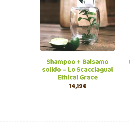
Aggiungi al carrello
Shampoo + Balsamo
solido – Lo Scacciaguai
Ethical Grace
14,19
€