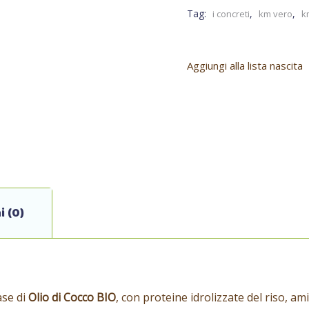
Tag:
,
,
i concreti
km vero
k
Aggiungi alla lista nascita
i (0)
ase di
Olio di Cocco BIO
, con proteine idrolizzate del riso, ami