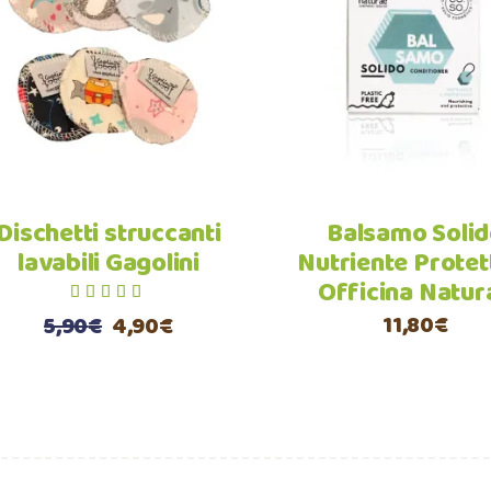
Aggiungi al carrello
Aggiungi al carre
Dischetti struccanti
Balsamo Soli
lavabili Gagolini
Nutriente Protet
Officina Natur
11,80
€
Il
Il
5,90
€
4,90
€
prezzo
prezzo
originale
attuale
era:
è:
5,90€.
4,90€.