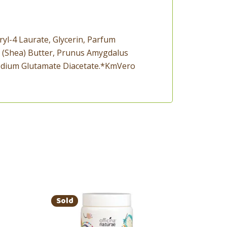
ryl-4 Laurate, Glycerin, Parfum
i (Shea) Butter, Prunus Amygdalus
asodium Glutamate Diacetate.*KmVero
Sold