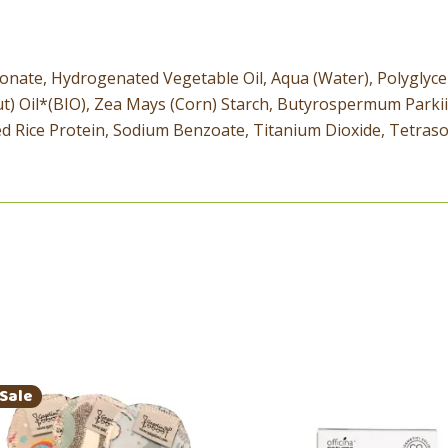
ionate, Hydrogenated Vegetable Oil, Aqua (Water), Polyglyce
ut) Oil*(BIO), Zea Mays (Corn) Starch, Butyrospermum Parki
zed Rice Protein, Sodium Benzoate, Titanium Dioxide, Tetr
Sale