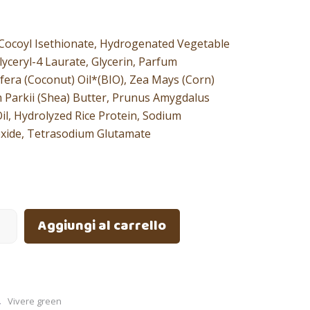
 Cocoyl Isethionate, Hydrogenated Vegetable
lyceryl-4 Laurate, Glycerin, Parfum
fera (Coconut) Oil*(BIO), Zea Mays (Corn)
Parkii (Shea) Butter, Prunus Amygdalus
il, Hydrolyzed Rice Protein, Sodium
oxide, Tetrasodium Glutamate
Aggiungi al carrello
,
Vivere green