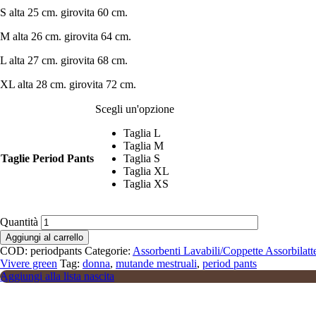
S alta 25 cm. girovita 60 cm.
M alta 26 cm. girovita 64 cm.
L alta 27 cm. girovita 68 cm.
XL alta 28 cm. girovita 72 cm.
Scegli un'opzione
Taglia L
Taglia M
Taglie Period Pants
Taglia S
Taglia XL
Taglia XS
Quantità
Aggiungi al carrello
COD:
periodpants
Categorie:
Assorbenti Lavabili/Coppette Assorbilatt
Vivere green
Tag:
donna
,
mutande mestruali
,
period pants
Aggiungi alla lista nascita