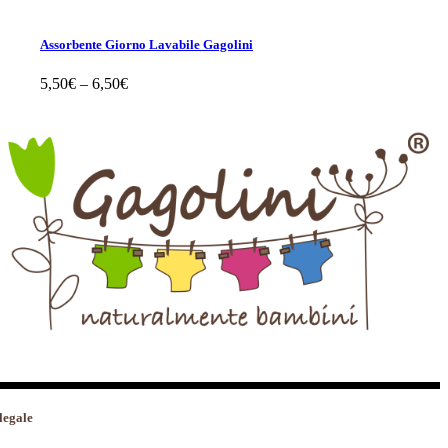
più
varianti.
Le
Assorbente Giorno Lavabile Gagolini
opzioni
possono
5,50
€
–
6,50
€
essere
scelte
nella
pagina
del
prodotto
legale