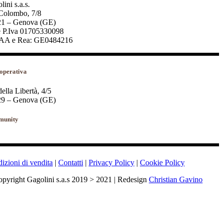
ini s.a.s.
Colombo, 7/8
1 – Genova (GE)
 P.Iva 01705330098
AA e Rea: GE0484216
operativa
della Libertà, 4/5
9 – Genova (GE)
unity
izioni di vendita
|
Contatti
|
Privacy Policy
|
Cookie Policy
pyright Gagolini s.a.s 2019 > 2021 | Redesign
Christian Gavino