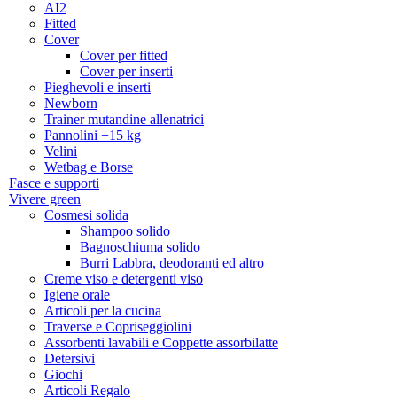
AI2
Fitted
Cover
Cover per fitted
Cover per inserti
Pieghevoli e inserti
Newborn
Trainer mutandine allenatrici
Pannolini +15 kg
Velini
Wetbag e Borse
Fasce e supporti
Vivere green
Cosmesi solida
Shampoo solido
Bagnoschiuma solido
Burri Labbra, deodoranti ed altro
Creme viso e detergenti viso
Igiene orale
Articoli per la cucina
Traverse e Copriseggiolini
Assorbenti lavabili e Coppette assorbilatte
Detersivi
Giochi
Articoli Regalo