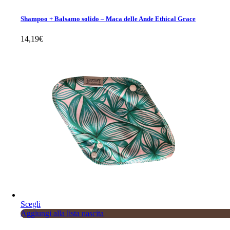
Shampoo + Balsamo solido – Maca delle Ande Ethical Grace
14,19
€
Sale
Questo
Scegli
prodotto
Aggiungi alla lista nascita
ha