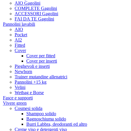
AIO Gagolini
COMPLETE Gagolini
ACCESSORI Gagolini
FAI DA TE Gagolini
Pannolini lavabili
AIO
Pocket
AI2
Fitted
Cover
Cover per fitted
Cover per inserti
Pieghevoli e inserti
Newborn
Trainer mutandine allenatrici
Pannolini +15 kg
Velini
Wetbag e Borse
Fasce e supporti
Vivere green
Cosmesi solida
Shampoo solido
Bagnoschiuma solido
Burri Labbra, deodoranti ed altro
Creme viso e detergenti viso