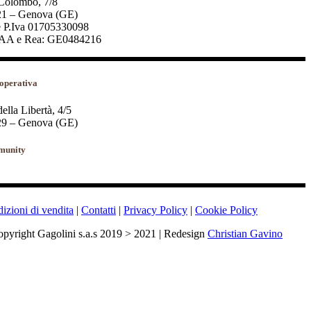
Colombo, 7/8
1 – Genova (GE)
 P.Iva 01705330098
AA e Rea: GE0484216
operativa
della Libertà, 4/5
9 – Genova (GE)
unity
izioni di vendita
|
Contatti
|
Privacy Policy
|
Cookie Policy
pyright Gagolini s.a.s 2019 > 2021 | Redesign
Christian Gavino