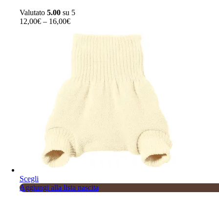
possono
Valutato
5.00
su 5
essere
12,00
€
–
16,00
€
scelte
nella
pagina
del
prodotto
Sale
Questo
Scegli
prodotto
Aggiungi alla lista nascita
ha
più
varianti.