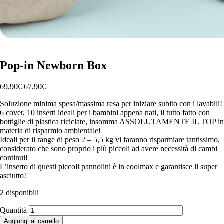
Sale
Pop-in Newborn Box
Il
Il
69,90
€
67,90
€
prezzo
prezzo
Soluzione minima spesa/massima resa per iniziare subito con i lavabili!
originale
attuale
6 cover, 10 inserti ideali per i bambini appena nati, il tutto fatto con
era:
è:
bottiglie di plastica riciclate, insomma ASSOLUTAMENTE IL TOP in
69,90€.
67,90€.
materia di risparmio ambientale!
Ideali per il range di peso 2 – 5,5 kg vi faranno risparmiare tantissimo,
considerato che sono proprio i più piccoli ad avere necessità di cambi
continui!
L’inserto di questi piccoli pannolini è in coolmax e garantisce il super
asciutto!
2 disponibili
Quantità
Aggiungi al carrello