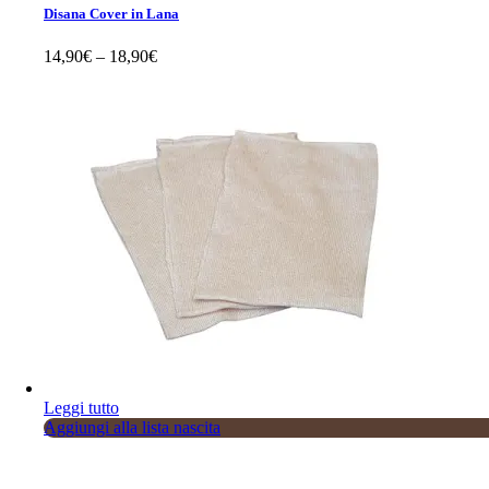
Le
Disana Cover in Lana
opzioni
possono
14,90
€
–
18,90
€
essere
scelte
nella
pagina
del
prodotto
Sale
Sold
Leggi tutto
Aggiungi alla lista nascita