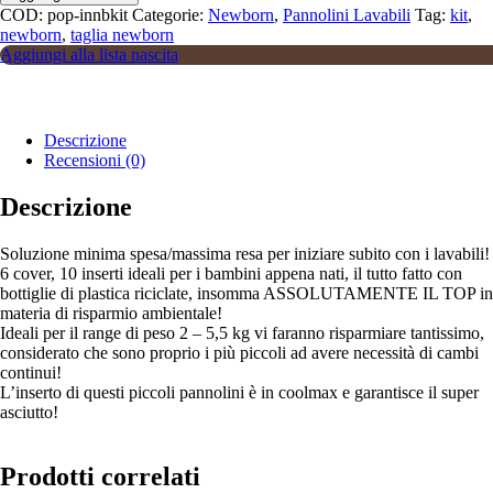
COD:
pop-innbkit
Categorie:
Newborn
,
Pannolini Lavabili
Tag:
kit
,
newborn
,
taglia newborn
Aggiungi alla lista nascita
Descrizione
Recensioni (0)
Descrizione
Soluzione minima spesa/massima resa per iniziare subito con i lavabili!
6 cover, 10 inserti ideali per i bambini appena nati, il tutto fatto con
bottiglie di plastica riciclate, insomma ASSOLUTAMENTE IL TOP in
materia di risparmio ambientale!
Ideali per il range di peso 2 – 5,5 kg vi faranno risparmiare tantissimo,
considerato che sono proprio i più piccoli ad avere necessità di cambi
continui!
L’inserto di questi piccoli pannolini è in coolmax e garantisce il super
asciutto!
Prodotti correlati