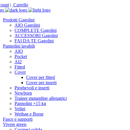
ount
|
Carrello
Prodotti Gagolini
AIO Gagolini
COMPLETE Gagolini
ACCESSORI Gagolini
FAI DA TE Gagolini
Pannolini lavabili
AIO
Pocket
AI2
Fitted
Cover
Cover per fitted
Cover per inserti
Pieghevoli e inserti
Newborn
Trainer mutandine allenatrici
Pannolini +15 kg
Velini
Wetbag e Borse
Fasce e supporti
Vivere green
Cosmesi solida