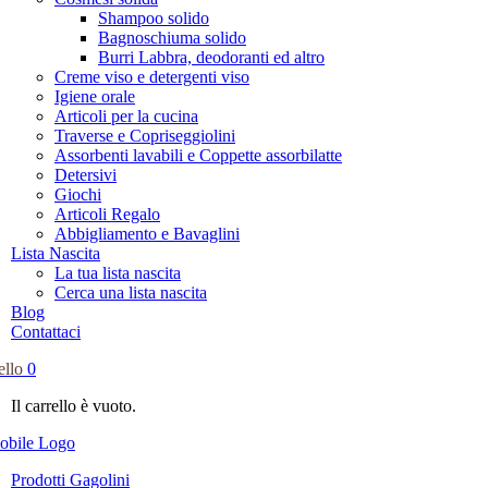
Shampoo solido
Bagnoschiuma solido
Burri Labbra, deodoranti ed altro
Creme viso e detergenti viso
Igiene orale
Articoli per la cucina
Traverse e Copriseggiolini
Assorbenti lavabili e Coppette assorbilatte
Detersivi
Giochi
Articoli Regalo
Abbigliamento e Bavaglini
Lista Nascita
La tua lista nascita
Cerca una lista nascita
Blog
Contattaci
ello
0
Il carrello è vuoto.
Prodotti Gagolini