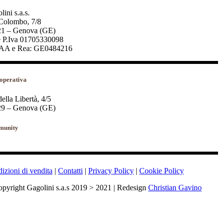
ini s.a.s.
Colombo, 7/8
1 – Genova (GE)
 P.Iva 01705330098
AA e Rea: GE0484216
operativa
della Libertà, 4/5
9 – Genova (GE)
unity
izioni di vendita
|
Contatti
|
Privacy Policy
|
Cookie Policy
pyright Gagolini s.a.s 2019 > 2021 | Redesign
Christian Gavino