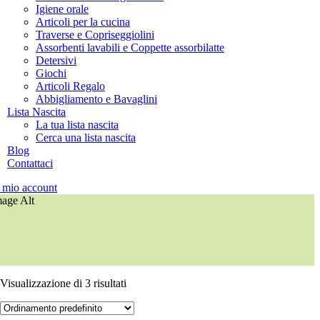
Igiene orale
Articoli per la cucina
Traverse e Copriseggiolini
Assorbenti lavabili e Coppette assorbilatte
Detersivi
Giochi
Articoli Regalo
Abbigliamento e Bavaglini
Lista Nascita
La tua lista nascita
Cerca una lista nascita
Blog
Contattaci
l mio account
Visualizzazione di 3 risultati