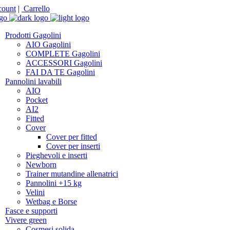
ount
|
Carrello
Prodotti Gagolini
AIO Gagolini
COMPLETE Gagolini
ACCESSORI Gagolini
FAI DA TE Gagolini
Pannolini lavabili
AIO
Pocket
AI2
Fitted
Cover
Cover per fitted
Cover per inserti
Pieghevoli e inserti
Newborn
Trainer mutandine allenatrici
Pannolini +15 kg
Velini
Wetbag e Borse
Fasce e supporti
Vivere green
Cosmesi solida