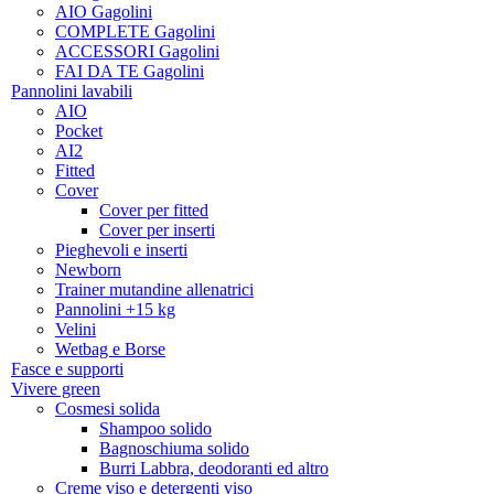
AIO Gagolini
COMPLETE Gagolini
ACCESSORI Gagolini
FAI DA TE Gagolini
Pannolini lavabili
AIO
Pocket
AI2
Fitted
Cover
Cover per fitted
Cover per inserti
Pieghevoli e inserti
Newborn
Trainer mutandine allenatrici
Pannolini +15 kg
Velini
Wetbag e Borse
Fasce e supporti
Vivere green
Cosmesi solida
Shampoo solido
Bagnoschiuma solido
Burri Labbra, deodoranti ed altro
Creme viso e detergenti viso