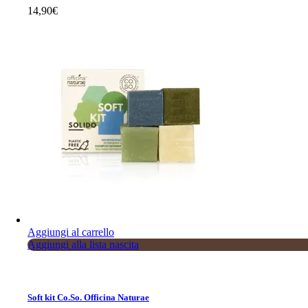
14,90
€
Aggiungi al carrello
Aggiungi alla lista nascita
Soft kit Co.So. Officina Naturae