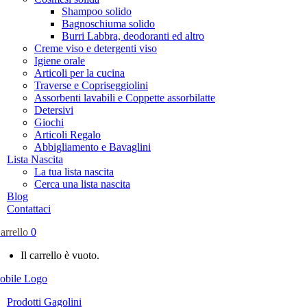
Shampoo solido
Bagnoschiuma solido
Burri Labbra, deodoranti ed altro
Creme viso e detergenti viso
Igiene orale
Articoli per la cucina
Traverse e Copriseggiolini
Assorbenti lavabili e Coppette assorbilatte
Detersivi
Giochi
Articoli Regalo
Abbigliamento e Bavaglini
Lista Nascita
La tua lista nascita
Cerca una lista nascita
Blog
Contattaci
arrello
0
Il carrello è vuoto.
Prodotti Gagolini