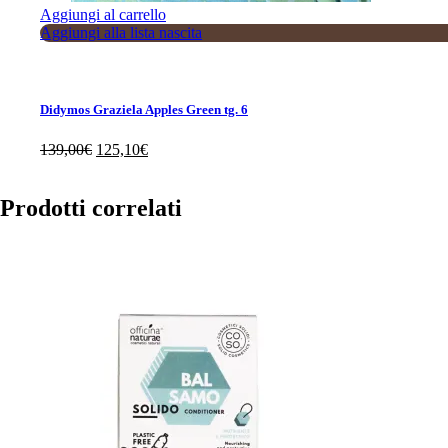
Aggiungi al carrello
Aggiungi alla lista nascita
Didymos Graziela Apples Green tg. 6
Il
Il
139,00
€
125,10
€
prezzo
prezzo
originale
attuale
era:
è:
Prodotti correlati
139,00€.
125,10€.