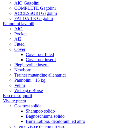
AIO Gagolini
COMPLETE Gagolini
ACCESSORI Gagolini
FAI DA TE Gagolini
Pannolini lavabili
AIO
Pocket
AI2
Fitted
Cover
Cover per fitted
Cover per inserti
Pieghevoli e inserti
Newborn
Trainer mutandine allenatrici
Pannolini +15 kg
Velini
Wetbag e Borse
Fasce e supporti
Vivere green
Cosmesi solida
Shampoo solido
Bagnoschiuma solido
Burri Labbra, deodoranti ed altro
Creme viso e detergenti viso