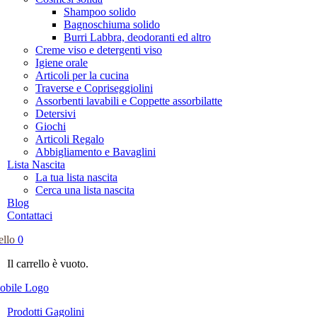
Shampoo solido
Bagnoschiuma solido
Burri Labbra, deodoranti ed altro
Creme viso e detergenti viso
Igiene orale
Articoli per la cucina
Traverse e Copriseggiolini
Assorbenti lavabili e Coppette assorbilatte
Detersivi
Giochi
Articoli Regalo
Abbigliamento e Bavaglini
Lista Nascita
La tua lista nascita
Cerca una lista nascita
Blog
Contattaci
ello
0
Il carrello è vuoto.
Prodotti Gagolini