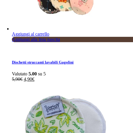
Sale
Aggiungi al carrello
Aggiungi alla lista nascita
Dischetti struccanti lavabili Gagolini
Valutato
5.00
su 5
Il
Il
5,90
€
4,90
€
prezzo
prezzo
originale
attuale
era:
è:
5,90€.
4,90€.