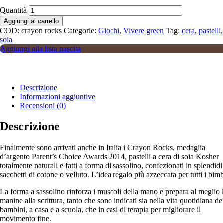
Quantità
Aggiungi al carrello
COD:
crayon rocks
Categorie:
Giochi
,
Vivere green
Tag:
cera
,
pastelli
,
soia
Aggiungi alla lista nascita
Descrizione
Informazioni aggiuntive
Recensioni (0)
Descrizione
Finalmente sono arrivati anche in Italia i Crayon Rocks, medaglia
d’argento Parent’s Choice Awards 2014, pastelli a cera di soia Kosher
totalmente naturali e fatti a forma di sassolino, confezionati in splendidi
sacchetti di cotone o velluto. L’idea regalo più azzeccata per tutti i bimb
La forma a sassolino rinforza i muscoli della mano e prepara al meglio 
manine alla scrittura, tanto che sono indicati sia nella vita quotidiana de
bambini, a casa e a scuola, che in casi di terapia per migliorare il
movimento fine.