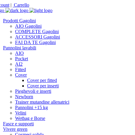
ount
|
Carrello
Prodotti Gagolini
AIO Gagolini
COMPLETE Gagolini
ACCESSORI Gagolini
FAI DA TE Gagolini
Pannolini lavabili
AIO
Pocket
AI2
Fitted
Cover
Cover per fitted
Cover per inserti
Pieghevoli e inserti
Newborn
Trainer mutandine allenatrici
Pannolini +15 kg
Velini
Wetbag e Borse
Fasce e supporti
Vivere green
Cosmesi solida