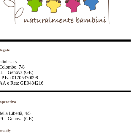
legale
ini s.a.s.
Colombo, 7/8
1 – Genova (GE)
 P.Iva 01705330098
AA e Rea: GE0484216
operativa
della Libertà, 4/5
9 – Genova (GE)
unity